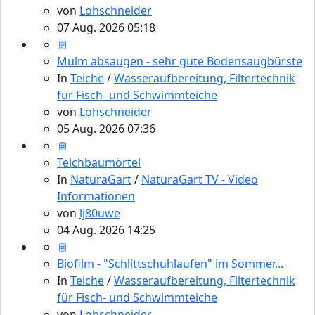
von
Lohschneider
07 Aug. 2026 05:18
Mulm absaugen - sehr gute Bodensaugbürste
In
Teiche
/
Wasseraufbereitung, Filtertechnik
für Fisch- und Schwimmteiche
von
Lohschneider
05 Aug. 2026 07:36
Teichbaumörtel
In
NaturaGart
/
NaturaGart TV - Video
Informationen
von
lj80uwe
04 Aug. 2026 14:25
Biofilm - "Schlittschuhlaufen" im Sommer...
In
Teiche
/
Wasseraufbereitung, Filtertechnik
für Fisch- und Schwimmteiche
von
Lohschneider