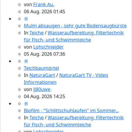
von
Frank Au.
06 Aug. 2026 01:45
Mulm absaugen - sehr gute Bodensaugbürste
In
Teiche
/
Wasseraufbereitung, Filtertechnik
für Fisch- und Schwimmteiche
von
Lohschneider
05 Aug. 2026 07:36
Teichbaumörtel
In
NaturaGart
/
NaturaGart TV - Video
Informationen
von
lj80uwe
04 Aug. 2026 14:25
Biofilm - "Schlittschuhlaufen" im Sommer...
In
Teiche
/
Wasseraufbereitung, Filtertechnik
für Fisch- und Schwimmteiche
von
Lohschneider