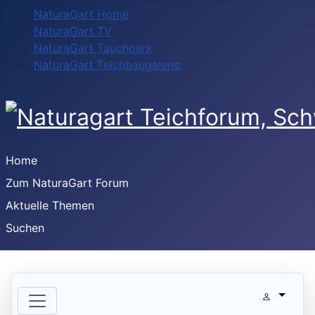
NaturaGart Home
NaturaGart TV
NaturaGart Tauchpark
NaturaGart Teichbaugalerie
Home
Zum NaturaGart Forum
Aktuelle Themen
Suchen