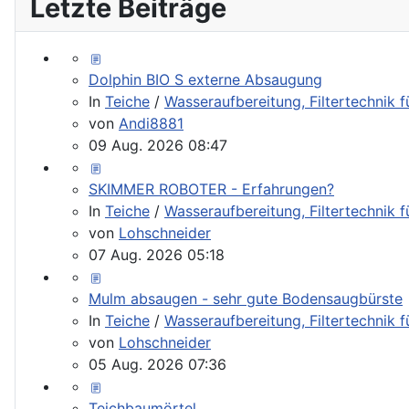
Letzte Beiträge
Dolphin BIO S externe Absaugung
In
Teiche
/
Wasseraufbereitung, Filtertechnik 
von
Andi8881
09 Aug. 2026 08:47
SKIMMER ROBOTER - Erfahrungen?
In
Teiche
/
Wasseraufbereitung, Filtertechnik 
von
Lohschneider
07 Aug. 2026 05:18
Mulm absaugen - sehr gute Bodensaugbürste
In
Teiche
/
Wasseraufbereitung, Filtertechnik 
von
Lohschneider
05 Aug. 2026 07:36
Teichbaumörtel