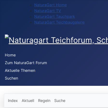
NaturaGart Home
NaturaGart TV
NaturaGart Tauchpark
NaturaGart Teichbaugalerie
Home
Zum NaturaGart Forum
Aktuelle Themen
Suchen
Index
Aktuell
Regeln
Suche