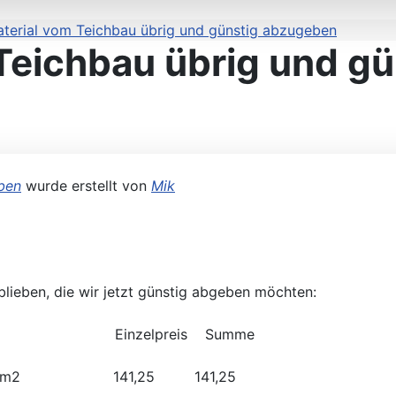
terial vom Teichbau übrig und günstig abzugeben
Teichbau übrig und g
ben
wurde erstellt von
Mik
blieben, die wir jetzt günstig abgeben möchten:
chnung Einzelpreis Summe
1.2 m = 25 m2 141,25 141,25