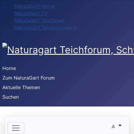
NaturaGart Home
NaturaGart TV
NaturaGart Tauchpark
NaturaGart Teichbaugalerie
Home
Zum NaturaGart Forum
Aktuelle Themen
Suchen