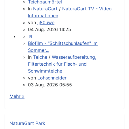
Teichbaumörtel
In
NaturaGart
/
NaturaGart TV - Video
Informationen
von
lj80uwe
04 Aug. 2026 14:25
Biofilm - "Schlittschuhlaufen" im
Sommer...
In
Teiche
/
Wasseraufbereitung,
Filtertechnik für Fisch- und
Schwimmteiche
von
Lohschneider
03 Aug. 2026 05:55
Mehr »
NaturaGart Park