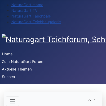
NaturaGart Home
NaturaGart TV
NaturaGart Tauchpark
NaturaGart Teichbaugalerie
Home
Zum NaturaGart Forum
Aktuelle Themen
Suchen