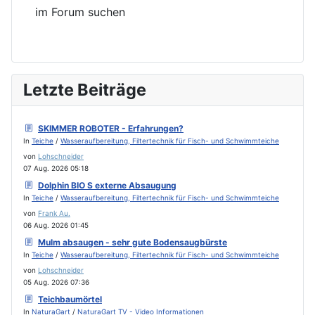
Letzte Beiträge
SKIMMER ROBOTER - Erfahrungen?
In
Teiche
/
Wasseraufbereitung, Filtertechnik für Fisch- und Schwimmteiche
von
Lohschneider
07 Aug. 2026 05:18
Dolphin BIO S externe Absaugung
In
Teiche
/
Wasseraufbereitung, Filtertechnik für Fisch- und Schwimmteiche
von
Frank Au.
06 Aug. 2026 01:45
Mulm absaugen - sehr gute Bodensaugbürste
In
Teiche
/
Wasseraufbereitung, Filtertechnik für Fisch- und Schwimmteiche
von
Lohschneider
05 Aug. 2026 07:36
Teichbaumörtel
In
NaturaGart
/
NaturaGart TV - Video Informationen