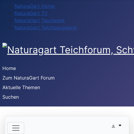
NaturaGart Home
NaturaGart TV
NaturaGart Tauchpark
NaturaGart Teichbaugalerie
Home
Zum NaturaGart Forum
Aktuelle Themen
Suchen