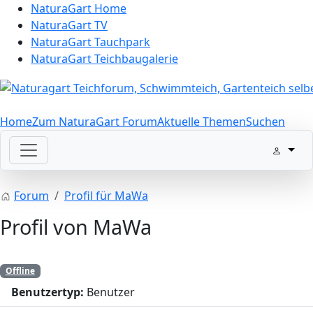
NaturaGart Home
NaturaGart TV
NaturaGart Tauchpark
NaturaGart Teichbaugalerie
Home
Zum NaturaGart Forum
Aktuelle Themen
Suchen
Forum
Profil für MaWa
Profil von MaWa
Offline
Benutzertyp:
Benutzer