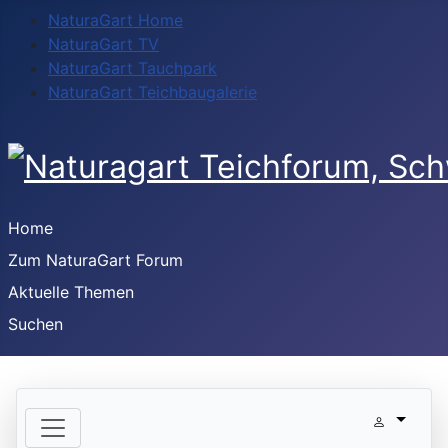
NaturaGart Home
NaturaGart TV
NaturaGart Tauchpark
NaturaGart Teichbaugalerie
Home
Zum NaturaGart Forum
Aktuelle Themen
Suchen