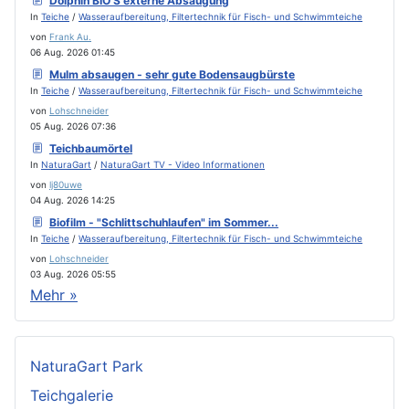
Dolphin BIO S externe Absaugung
In
Teiche
/
Wasseraufbereitung, Filtertechnik für Fisch- und Schwimmteiche
von
Frank Au.
06 Aug. 2026 01:45
Mulm absaugen - sehr gute Bodensaugbürste
In
Teiche
/
Wasseraufbereitung, Filtertechnik für Fisch- und Schwimmteiche
von
Lohschneider
05 Aug. 2026 07:36
Teichbaumörtel
In
NaturaGart
/
NaturaGart TV - Video Informationen
von
lj80uwe
04 Aug. 2026 14:25
Biofilm - "Schlittschuhlaufen" im Sommer...
In
Teiche
/
Wasseraufbereitung, Filtertechnik für Fisch- und Schwimmteiche
von
Lohschneider
03 Aug. 2026 05:55
Mehr »
NaturaGart Park
Teichgalerie