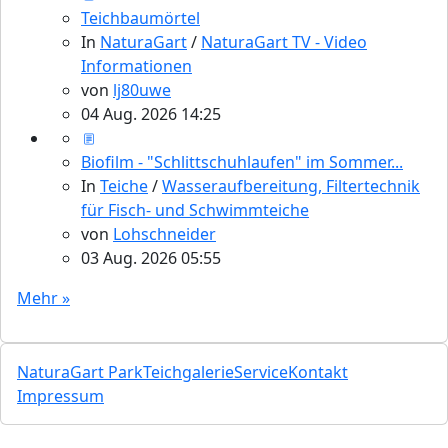
Teichbaumörtel
In
NaturaGart
/
NaturaGart TV - Video
Informationen
von
lj80uwe
04 Aug. 2026 14:25
Biofilm - "Schlittschuhlaufen" im Sommer...
In
Teiche
/
Wasseraufbereitung, Filtertechnik
für Fisch- und Schwimmteiche
von
Lohschneider
03 Aug. 2026 05:55
Mehr »
NaturaGart Park
Teichgalerie
Service
Kontakt
Impressum