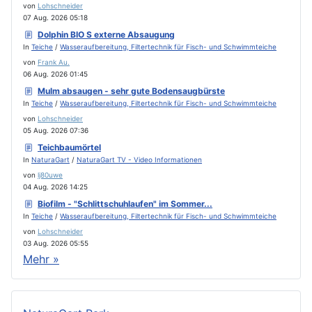
von
Lohschneider
07 Aug. 2026 05:18
Dolphin BIO S externe Absaugung
In
Teiche
/
Wasseraufbereitung, Filtertechnik für Fisch- und Schwimmteiche
von
Frank Au.
06 Aug. 2026 01:45
Mulm absaugen - sehr gute Bodensaugbürste
In
Teiche
/
Wasseraufbereitung, Filtertechnik für Fisch- und Schwimmteiche
von
Lohschneider
05 Aug. 2026 07:36
Teichbaumörtel
In
NaturaGart
/
NaturaGart TV - Video Informationen
von
lj80uwe
04 Aug. 2026 14:25
Biofilm - "Schlittschuhlaufen" im Sommer...
In
Teiche
/
Wasseraufbereitung, Filtertechnik für Fisch- und Schwimmteiche
von
Lohschneider
03 Aug. 2026 05:55
Mehr »