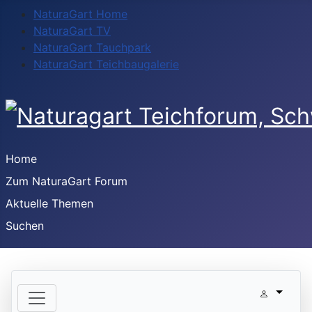
NaturaGart Home
NaturaGart TV
NaturaGart Tauchpark
NaturaGart Teichbaugalerie
Home
Zum NaturaGart Forum
Aktuelle Themen
Suchen