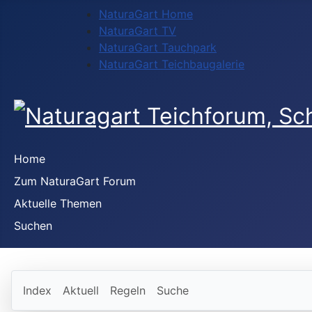
NaturaGart Home
NaturaGart TV
NaturaGart Tauchpark
NaturaGart Teichbaugalerie
Home
Zum NaturaGart Forum
Aktuelle Themen
Suchen
Index
Aktuell
Regeln
Suche