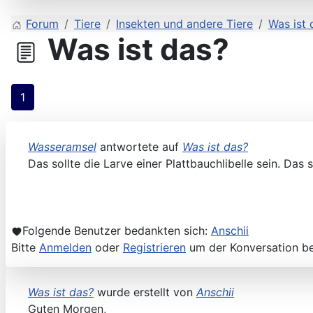
Forum
Tiere
Insekten und andere Tiere
Was ist 
Was ist das?
1
Wasseramsel
antwortete auf
Was ist das?
Das sollte die Larve einer Plattbauchlibelle sein. Da
Folgende Benutzer bedankten sich:
Anschii
Bitte
Anmelden
oder
Registrieren
um der Konversation be
Was ist das?
wurde erstellt von
Anschii
Guten Morgen,