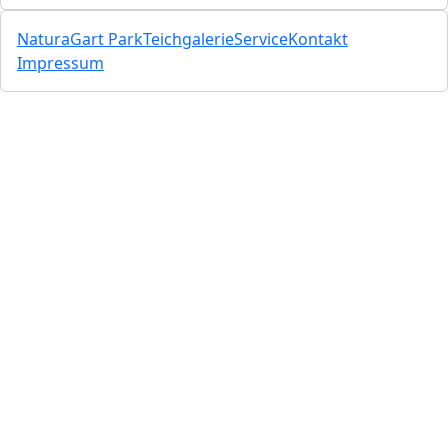
NaturaGart Park
Teichgalerie
Service
Kontakt
Impressum