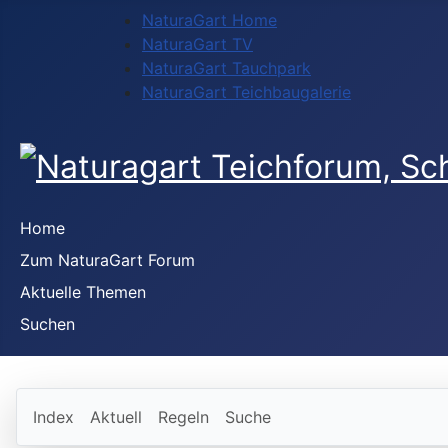
NaturaGart Home
NaturaGart TV
NaturaGart Tauchpark
NaturaGart Teichbaugalerie
Home
Zum NaturaGart Forum
Aktuelle Themen
Suchen
Index
Aktuell
Regeln
Suche