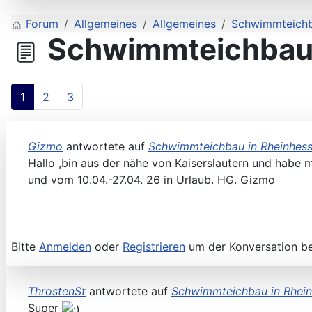
Forum
Allgemeines
Allgemeines
Schwimmteichb
Schwimmteichbau 
1
2
3
Gizmo
antwortete auf
Schwimmteichbau in Rheinhes
Hallo ,bin aus der nähe von Kaiserslautern und habe 
und vom 10.04.-27.04. 26 in Urlaub. HG. Gizmo
Bitte
Anmelden
oder
Registrieren
um der Konversation be
ThrostenSt
antwortete auf
Schwimmteichbau in Rhei
Super