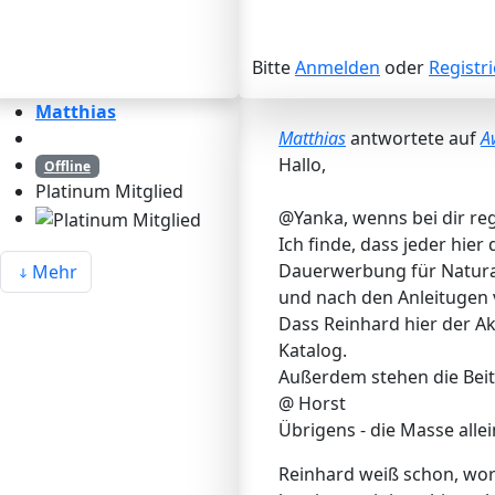
Bitte
Anmelden
oder
Registr
Matthias
Matthias
antwortete auf
A
Hallo,
Offline
Platinum Mitglied
@Yanka, wenns bei dir reg
Ich finde, dass jeder hi
Dauerwerbung für Naturag
Mehr
und nach den Anleitugen 
Dass Reinhard hier der Ak
Katalog.
Außerdem stehen die Beitr
@ Horst
Übrigens - die Masse alle
Reinhard weiß schon, wor