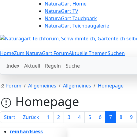
NaturaGart Home
NaturaGart TV
NaturaGart Tauchpark
NaturaGart Teichbaugalerie
Home
Zum NaturaGart Forum
Aktuelle Themen
Suchen
Index
Aktuell
Regeln
Suche
Forum
Allgemeines
Allgemeines
Homepage
Homepage
Start
Zurück
1
2
3
4
5
6
7
8
9
reinhardsiess