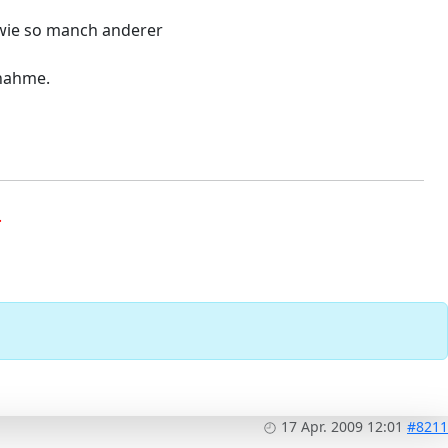
n wie so manch anderer
gnahme.
.
17 Apr. 2009 12:01
#8211