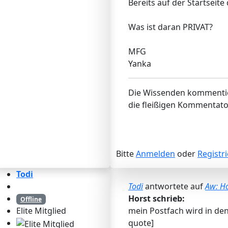
Bereits auf der Starts
Was ist daran PRIVAT?
MFG
Yanka
Die Wissenden kommentier
die fleißigen Kommentator
Bitte
Anmelden
oder
Registr
Todi
Todi
antwortete auf
Aw: H
Horst schrieb:
Offline
mein Postfach wird in den 
Elite Mitglied
quote]