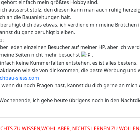
u gehört einfach mein größtes Hobby sind.
ich äusserst stolz, den diesen kann man auch ruhig herzeig
ch an die Bauanleitungen hält.
t beruhigt dich das etwas, ich verdiene mir meine Brötchen
kannst du ganz beruhigt bleiben.
p:
über jeden einzelnen Besucher auf meiner HP, aber ich wer
eine Seiten nicht mehr besuchst
.
 einfach keine Kummerfalten entstehen, es ist alles bestens.
eaktionen wie sie von dir kommen, die beste Werbung und 
chbau-siess.com
nd wenn du noch Fragen hast, kannst du dich gerne an mich
ochenende, ich gehe heute übrigens noch in den Nachtdienst
NICHTS ZU WISSEN,WOHL ABER, NICHTS LERNEN ZU WOLLEN