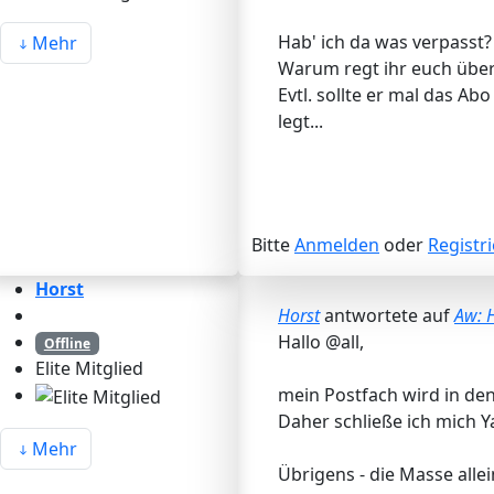
Hab' ich da was verpasst?
Mehr
Warum regt ihr euch über 
Evtl. sollte er mal das 
legt...
Bitte
Anmelden
oder
Registr
Horst
Horst
antwortete auf
Aw: 
Hallo @all,
Offline
Elite Mitglied
mein Postfach wird in den 
Daher schließe ich mich Y
Mehr
Übrigens - die Masse alle