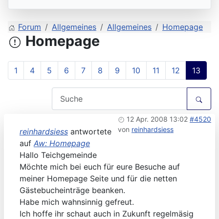
Forum
Allgemeines
Allgemeines
Homepage
Homepage
1
4
5
6
7
8
9
10
11
12
13
12 Apr. 2008 13:02
#4520
von
reinhardsiess
reinhardsiess
antwortete
auf
Aw: Homepage
Hallo Teichgemeinde
Möchte mich bei euch für eure Besuche auf
meiner Homepage Seite und für die netten
Gästebucheinträge beanken.
Habe mich wahnsinnig gefreut.
Ich hoffe ihr schaut auch in Zukunft regelmäsig