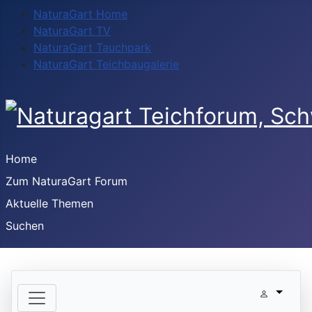
NaturaGart Home
NaturaGart TV
NaturaGart Tauchpark
NaturaGart Teichbaugalerie
Home
Zum NaturaGart Forum
Aktuelle Themen
Suchen