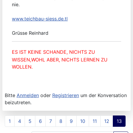
nie.
www.teichbau-siess.de.tl
Grüsse Reinhard
ES IST KEINE SCHANDE, NICHTS ZU
WISSEN,WOHL ABER, NICHTS LERNEN ZU
WOLLEN.
Bitte
Anmelden
oder
Registrieren
um der Konversation
beizutreten.
1
4
5
6
7
8
9
10
11
12
13