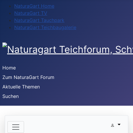
NaturaGart Home
NaturaGart TV
NaturaGart Tauchpark
NaturaGart Teichbaugalerie
Home
Zum NaturaGart Forum
Aktuelle Themen
Suchen