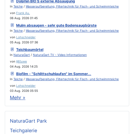
Dolphin BIO S externe Absaugung
In
Teiche
/
Wasseraufbereitung, Filtertechnik für Fisch- und Schwimmteiche
von
Frank Au.
06 Aug. 2026 01:45
Mulm absaugen - sehr gute Bodensaugbürste
In
Teiche
/
Wasseraufbereitung, Filtertechnik für Fisch- und Schwimmteiche
von
Lohschneider
05 Aug. 2026 07:36
Teichbaumörtel
In
NaturaGart
/
NaturaGart TV - Video Informationen
von
lj80uwe
04 Aug. 2026 14:25
Biofilm - "Schlittschuhlaufen" im Sommer...
In
Teiche
/
Wasseraufbereitung, Filtertechnik für Fisch- und Schwimmteiche
von
Lohschneider
03 Aug. 2026 05:55
Mehr »
NaturaGart Park
Teichgalerie