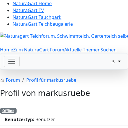
NaturaGart Home
NaturaGart TV
NaturaGart Tauchpark
NaturaGart Teichbaugalerie
Home
Zum NaturaGart Forum
Aktuelle Themen
Suchen
Forum
Profil für markusruebe
Profil von markusruebe
Offline
Benutzertyp:
Benutzer