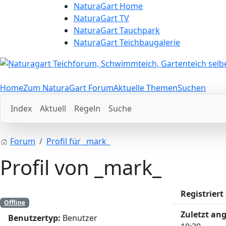
NaturaGart Home
NaturaGart TV
NaturaGart Tauchpark
NaturaGart Teichbaugalerie
Home
Zum NaturaGart Forum
Aktuelle Themen
Suchen
Index
Aktuell
Regeln
Suche
Forum
Profil für _mark_
Profil von _mark_
Registriert 
Offline
Zuletzt an
Benutzertyp:
Benutzer