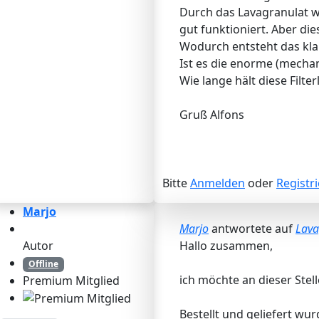
Durch das Lavagranulat w
gut funktioniert. Aber d
Wodurch entsteht das kl
Ist es die enorme (mecha
Wie lange hält diese Filte
Gruß Alfons
Bitte
Anmelden
oder
Registr
Marjo
Marjo
antwortete auf
Lava
Autor
Hallo zusammen,
Offline
ich möchte an dieser Ste
Premium Mitglied
Bestellt und geliefert w