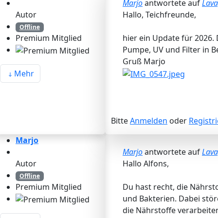
Marjo
antwortete auf
Lava
Autor
Hallo, Teichfreunde,
Offline
hier ein Update für 2026
Premium Mitglied
Pumpe, UV und Filter in 
Gruß Marjo
Mehr
Bitte
Anmelden
oder
Registr
Marjo
Marjo
antwortete auf
Lava
Autor
Hallo Alfons,
Offline
Du hast recht, die Nährst
Premium Mitglied
und Bakterien. Dabei stö
die Nährstoffe verarbeite