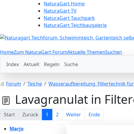
NaturaGart Home
NaturaGart TV
NaturaGart Tauchpark
NaturaGart Teichbaugalerie
Home
Zum NaturaGart Forum
Aktuelle Themen
Suchen
Index
Aktuell
Regeln
Suche
Forum
Teiche
Wasseraufbereitung, Filtertechnik fü
Lavagranulat in Filte
Start
Zurück
1
2
Weiter
Ende
Marjo