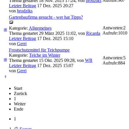
Aufrufe:
967
Thema gestartet 18 Nov. 2025 17:24, von
brodziks
Letzter Beitrag
17 Dez. 2025 20:27
von
brodziks
Gartenbaufirma gesucht - wer hat Tipps?
Antworten:
2
Kategorie:
Allgemeines
Aufrufe:
1010
Thema gestartet 29 März 2025 11:02, von
Ricarda
Letzter Beitrag
17 Dez. 2025 15:10
von
Gerri
Frostschutzmittel für Teichpumpe
Kategorie:
Teiche im Winter
Antworten:
5
Thema gestartet 15 Okt. 2025 09:28, von
WB
Aufrufe:
884
Letzter Beitrag
17 Dez. 2025 15:07
von
Gerri
Start
Zurück
1
Weiter
Ende
1