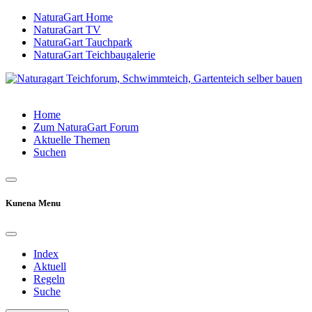
NaturaGart Home
NaturaGart TV
NaturaGart Tauchpark
NaturaGart Teichbaugalerie
Home
Zum NaturaGart Forum
Aktuelle Themen
Suchen
Kunena Menu
Index
Aktuell
Regeln
Suche