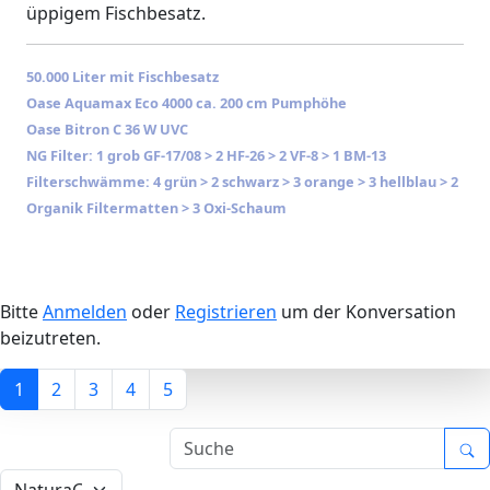
üppigem Fischbesatz.
50.000 Liter mit Fischbesatz
Oase Aquamax Eco 4000 ca. 200 cm Pumphöhe
Oase Bitron C 36 W UVC
NG Filter: 1 grob GF-17/08 > 2 HF-26 > 2 VF-8 > 1 BM-13
Filterschwämme: 4 grün > 2 schwarz > 3 orange > 3 hellblau > 2
Organik Filtermatten > 3 Oxi-Schaum
Bitte
Anmelden
oder
Registrieren
um der Konversation
beizutreten.
1
2
3
4
5