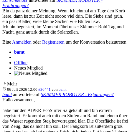
Lohschneider
antwortete auf
SKIMMER ROBOTER -
Erfahrungen?
Bin da ganz deiner Meinung. Wenn ich einmal am Tage den Korb
leere, dann ist zur Zeit nicht soooo viel drin. Die Siebe sind grün,
ein paar Blätter, viele kleine Sachen wie Blüten usw.
Ich bin begeistert, im Moment fährt unser Skimmer Robi Tag und
Nacht, ganz autark durch die Solarzellen.
Bitte
Anmelden
oder
Registrieren
um der Konversation beizutreten.
bamt
Offline
Neues Mitglied
Mehr
06 Juli 2026 12:00
#36441
von
bamt
bamt
antwortete auf
SKIMMER ROBOTER - Erfahrungen?
Hallo zusammen,
habe mir den AIPER EcoSurfer S2 gekauft und bin extrem
begeistert. Er kommt auch mit den Stufen am Rand und einem über
das Wasser ragenden Steg hervorragend klar. Die Oberfläche ist frei
von Zeug, das da nicht hin soll. Der Fangkorb ist außerdem groß
genug, sodass ich bei meinem Teich nicht jeden Tag leeren/säubern