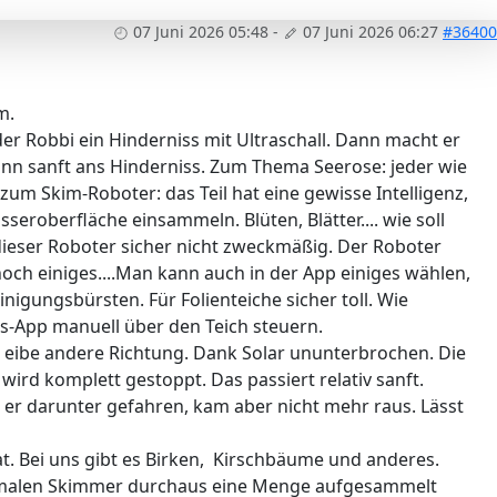
07 Juni 2026 05:48
-
07 Juni 2026 06:27
#36400
m.
der Robbi ein Hinderniss mit Ultraschall. Dann macht er
nn sanft ans Hinderniss. Zum Thema Seerose: jeder wie
um Skim-Roboter: das Teil hat eine gewisse Intelligenz,
seroberfläche einsammeln. Blüten, Blätter.... wie soll
dieser Roboter sicher nicht zweckmäßig. Der Roboter
och einiges....Man kann auch in der App einiges wählen,
igungsbürsten. Für Folienteiche sicher toll. Wie
s-App manuell über den Teich steuern.
in eibe andere Richtung. Dank Solar ununterbrochen. Die
wird komplett gestoppt. Das passiert relativ sanft.
 er darunter gefahren, kam aber nicht mehr raus. Lässt
hat. Bei uns gibt es Birken, Kirschbäume und anderes.
e normalen Skimmer durchaus eine Menge aufgesammelt