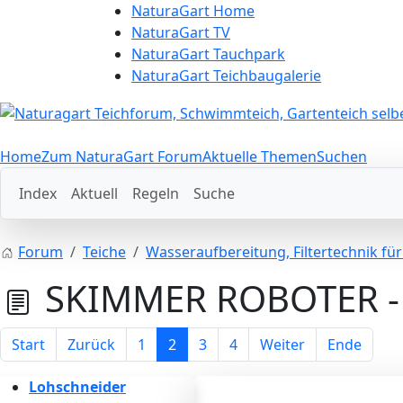
NaturaGart Home
NaturaGart TV
NaturaGart Tauchpark
NaturaGart Teichbaugalerie
Home
Zum NaturaGart Forum
Aktuelle Themen
Suchen
Index
Aktuell
Regeln
Suche
Forum
Teiche
Wasseraufbereitung, Filtertechnik fü
SKIMMER ROBOTER - 
Start
Zurück
1
2
3
4
Weiter
Ende
Lohschneider