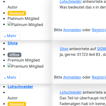
Lohschneider
antwortete 
Autor
Was bedeutet das x in d
Abwesend
Platinum Mitglied
Bitte
Anmelden
oder
Registr
Mehr
Silvia
Silvia
antwortete auf
SKIM
Ja, gerne: 01723 4x4 83 ,
Offline
Premium Mitglied
Bitte
Anmelden
oder
Registr
Mehr
Lohschneider
Lohschneider
antwortete 
Autor
Das Teil ist überhaupt ni
Fadenalgen hab ich keine, 
Abwesend