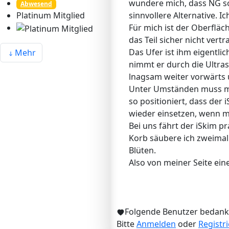
wundere mich, dass NG so
Abwesend
sinnvollere Alternative. I
Platinum Mitglied
Für mich ist der Oberfläc
das Teil sicher nicht vertr
Das Ufer ist ihm eigentli
Mehr
nimmt er durch die Ultras
lnagsam weiter vorwärts u
Unter Umständen muss man
so positioniert, dass der
wieder einsetzen, wenn ma
Bei uns fährt der iSkim p
Korb säubere ich zweimal 
Blüten.
Also von meiner Seite ei
Folgende Benutzer bedank
Bitte
Anmelden
oder
Registr