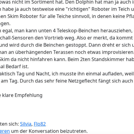
was nicht im Sortiment hat. Den Dolphin hat man ja auch i
ch habe ja auch testweise eine "richtigen" Roboter im Teich 
hen Skim Roboter für alle Teiche sinnvoll, in denen keine 
agen.
ch egal, man kann unten 4 Teleskop-Beinchen herausziehen, d
chall-Sensoren den Vortrieb weg. Also er merkt, da kommt ei
nd wird durch die Beinchen gestoppt. Dann dreht er sich u
 an überhängenden Terassen noch etwas improvisieren. Wi
 iSkim da nicht hinfahren kann. Beim 2ten Standskimmer ha
l Bedarf ist.
raktisch Tag und Nacht, ich musste ihn einmal aufladen, wei
am Tag. Durch das sehr feine Netzgeflecht fängt sich auch 
ne klare Empfehlung
ten sich:
Silvia
,
Flo82
ieren
um der Konversation beizutreten.