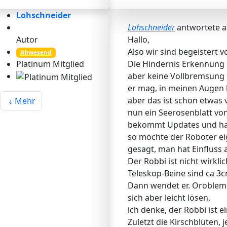
Lohschneider
Lohschneider
antwortete 
Autor
Hallo,
Also wir sind begeistert 
Abwesend
Die Hindernis Erkennung i
Platinum Mitglied
aber keine Vollbremsung 
er mag, in meinen Augen h
aber das ist schon etwas v
Mehr
nun ein Seerosenblatt von
bekommt Updates und hat d
so möchte der Roboter eig
gesagt, man hat Einfluss
Der Robbi ist nicht wirkl
Teleskop-Beine sind ca 3c
Dann wendet er. Oroblem 
sich aber leicht lösen.
ich denke, der Robbi ist 
Zuletzt die Kirschblüten,