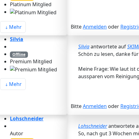
Platinum Mitglied
Bitte
Anmelden
oder
Registr
Mehr
Silvia
Silvia
antwortete auf
SKIM
Schön zu lesen, danke fü
Offline
Premium Mitglied
Meine Frage: Wie laut ist
aussparen vom Reinigung
Mehr
Bitte
Anmelden
oder
Registr
Lohschneider
Lohschneider
antwortete 
Autor
So, nach gut 3 Wochen möc