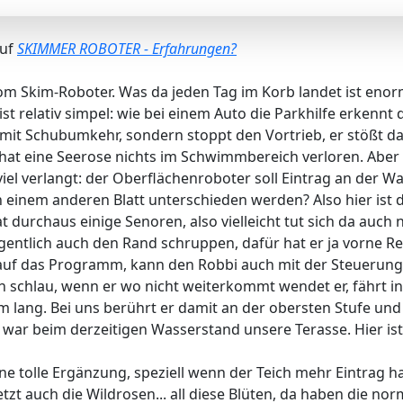
auf
SKIMMER ROBOTER - Erfahrungen?
vom Skim-Roboter. Was da jeden Tag im Korb landet ist enor
st relativ simpel: wie bei einem Auto die Parkhilfe erkennt 
mit Schubumkehr, sondern stoppt den Vortrieb, er stößt da
at eine Seerose nichts im Schwimmbereich verloren. Aber z
iel verlangt: der Oberflächenroboter soll Eintrag an der Was
 einem anderen Blatt unterschieden werden? Also hier ist 
urchaus einige Senoren, also vielleicht tut sich da auch n
entlich auch den Rand schruppen, dafür hat er ja vorne Rein
 auf das Programm, kann den Robbi auch mit der Steuerung
ich schlau, wenn er wo nicht weiterkommt wendet er, fährt 
m lang. Bei uns berührt er damit an der obersten Stufe und 
war beim derzeitigen Wasserstand unsere Terasse. Hier ist
eine tolle Ergänzung, speziell wenn der Teich mehr Eintrag 
 jetzt auch die Wildrosen... all diese Blüten, da haben di