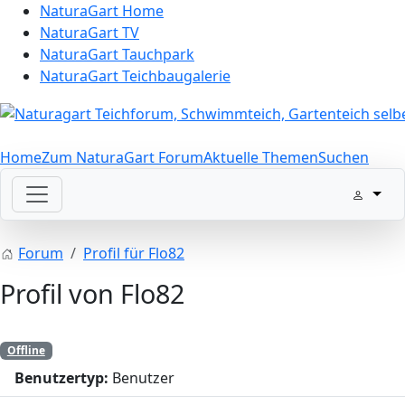
NaturaGart Home
NaturaGart TV
NaturaGart Tauchpark
NaturaGart Teichbaugalerie
Home
Zum NaturaGart Forum
Aktuelle Themen
Suchen
Forum
Profil für Flo82
Profil von Flo82
Offline
Benutzertyp:
Benutzer