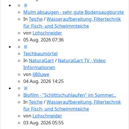
Mulm absaugen - sehr gute Bodensaugbürste
In
Teiche
/
Wasseraufbereitung, Filtertechnik
für Fisch- und Schwimmteiche
von
Lohschneider
05 Aug. 2026 07:36
Teichbaumörtel
In
NaturaGart
/
NaturaGart TV - Video
Informationen
von
lj80uwe
04 Aug. 2026 14:25
Biofilm - "Schlittschuhlaufen" im Sommer...
In
Teiche
/
Wasseraufbereitung, Filtertechnik
für Fisch- und Schwimmteiche
von
Lohschneider
03 Aug. 2026 05:55