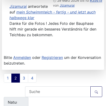
29 März 2024 05:10
#35619
von
Jizamurai
Jizamurai
antwortete
auf
mein Schwimmteich - fertig - und jetzt auch
halbwegs klar
Danke für die Fotos ! Jedes Foto der Bauphase
hilft mir gerade ein besseres Verständnis für den
Teichbau zu bekommen.
Bitte
Anmelden
oder
Registrieren
um der Konversation
beizutreten.
1
2
3
4