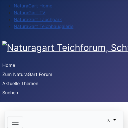
NaturaGart Home
NaturaGart TV
NaturaGart Tauchpark
NaturaGart Teichbaugalerie
Home
Zum NaturaGart Forum
Aktuelle Themen
Suchen