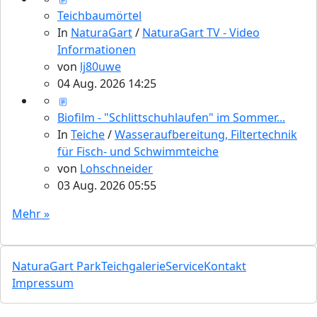
Teichbaumörtel
In
NaturaGart
/
NaturaGart TV - Video
Informationen
von
lj80uwe
04 Aug. 2026 14:25
Biofilm - "Schlittschuhlaufen" im Sommer...
In
Teiche
/
Wasseraufbereitung, Filtertechnik
für Fisch- und Schwimmteiche
von
Lohschneider
03 Aug. 2026 05:55
Mehr »
NaturaGart Park
Teichgalerie
Service
Kontakt
Impressum