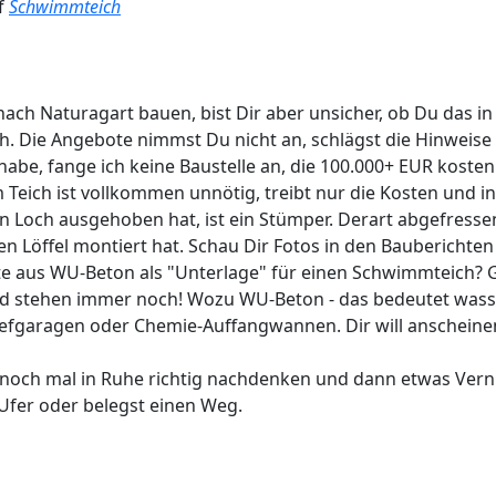
f
Schwimmteich
nach Naturagart bauen, bist Dir aber unsicher, ob Du das i
. Die Angebote nimmst Du nicht an, schlägst die Hinweise 
abe, fange ich keine Baustelle an, die 100.000+ EUR kosten
Teich ist vollkommen unnötig, treibt nur die Kosten und i
in Loch ausgehoben hat, ist ein Stümper. Derart abgefres
en Löffel montiert hat. Schau Dir Fotos in den Bauberichten
e aus WU-Beton als "Unterlage" für einen Schwimmteich? G
d stehen immer noch! Wozu WU-Beton - das bedeutet wass
efgaragen oder Chemie-Auffangwannen. Dir will anschein
noch mal in Ruhe richtig nachdenken und dann etwas Vernün
Ufer oder belegst einen Weg.