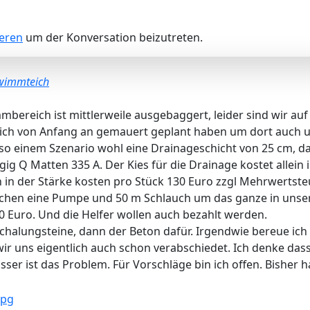
ieren
um der Konversation beizutreten.
wimmteich
bereich ist mittlerweile ausgebaggert, leider sind wir auf 
h von Anfang an gemauert geplant haben um dort auch uns
so einem Szenario wohl eine Drainageschicht von 25 cm, da
gig Q Matten 335 A. Der Kies für die Drainage kostet allein 
 in der Stärke kosten pro Stück 130 Euro zzgl Mehrwertsteu
auchen eine Pumpe und 50 m Schlauch um das ganze in unser
0 Euro. Und die Helfer wollen auch bezahlt werden.
alungsteine, dann der Beton dafür. Irgendwie bereue ich
wir uns eigentlich auch schon verabschiedet. Ich denke da
er ist das Problem. Für Vorschläge bin ich offen. Bisher ha