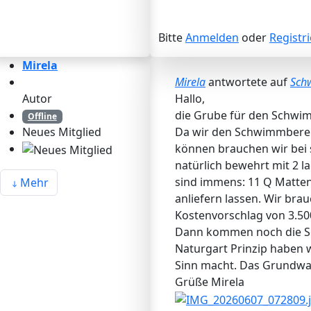
Bitte
Anmelden
oder
Registr
Mirela
Mirela
antwortete auf
Sch
Autor
Hallo,
die Grube für den Schwimm
Offline
Da wir den Schwimmbereic
Neues Mitglied
können brauchen wir bei 
natürlich bewehrt mit 2 la
sind immens: 11 Q Matten
Mehr
anliefern lassen. Wir br
Kostenvorschlag von 3.50
Dann kommen noch die Sch
Naturgart Prinzip haben 
Sinn macht. Das Grundwass
Grüße Mirela