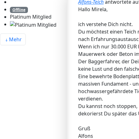
Alfons-Teich
antwortete au
Hallo Mirela,
Offline
Platinum Mitglied
ich verstehe Dich nicht.
Du möchtest einen Teich 
nach Erfahrungsaustausch
Mehr
Wenn ich nur 30.000 EUR h
Mauerwerk oder Beton im 
Der Baggerfahrer, der De
keine Lust und den falsch
Eine bewehrte Bodenplatt
massiven Fundament - un
hochwassergefährdete Ti
verdienen.
Du kannst noch stoppen, 
dekorierst Du später das 
Gruß
Alfons