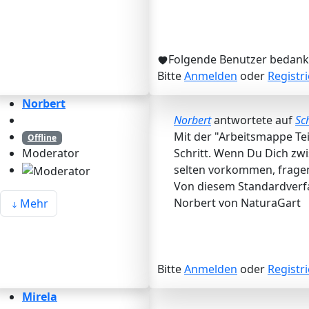
Folgende Benutzer bedank
Bitte
Anmelden
oder
Registr
Norbert
Norbert
antwortete auf
Sc
Mit der "Arbeitsmappe Tei
Offline
Schritt. Wenn Du Dich zwi
Moderator
selten vorkommen, fragen
Von diesem Standardverfa
Norbert von NaturaGart
Mehr
Bitte
Anmelden
oder
Registr
Mirela