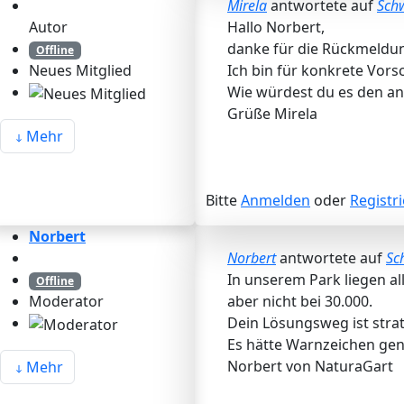
Mirela
antwortete auf
Sch
Autor
Hallo Norbert,
danke für die Rückmeldun
Offline
Ich bin für konkrete Vors
Neues Mitglied
Wie würdest du es den a
Grüße Mirela
Mehr
Bitte
Anmelden
oder
Registr
Norbert
Norbert
antwortete auf
Sc
In unserem Park liegen al
Offline
aber nicht bei 30.000.
Moderator
Dein Lösungsweg ist strat
Es hätte Warnzeichen gen
Norbert von NaturaGart
Mehr