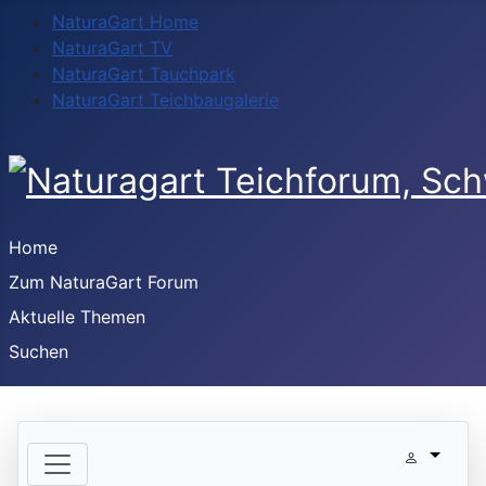
NaturaGart Home
NaturaGart TV
NaturaGart Tauchpark
NaturaGart Teichbaugalerie
Home
Zum NaturaGart Forum
Aktuelle Themen
Suchen