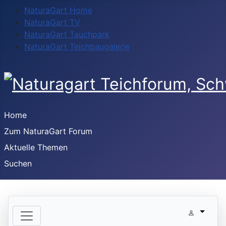
NaturaGart Home
NaturaGart TV
NaturaGart Tauchpark
NaturaGart Teichbaugalerie
Home
Zum NaturaGart Forum
Aktuelle Themen
Suchen