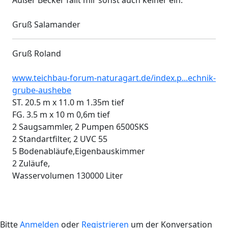
Außer Becker fällt mir sonst auch keiner ein.
Gruß Salamander
Gruß Roland
www.teichbau-forum-naturagart.de/index.p...echnik-
grube-aushebe
ST. 20.5 m x 11.0 m 1.35m tief
FG. 3.5 m x 10 m 0,6m tief
2 Saugsammler, 2 Pumpen 6500SKS
2 Standartfilter, 2 UVC 55
5 Bodenabläufe,Eigenbauskimmer
2 Zuläufe,
Wasservolumen 130000 Liter
Bitte
Anmelden
oder
Registrieren
um der Konversation