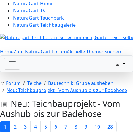
NaturaGart Home
NaturaGart TV
NaturaGart Tauchpark
NaturaGart Teichbaugalerie
Home
Zum NaturaGart Forum
Aktuelle Themen
Suchen
Forum
Teiche
Bautechnik: Grube ausheben
Neu: Teichbauprojekt - Vom Aushub bis zur Badehose
Neu: Teichbauprojekt - Vom
Aushub bis zur Badehose
1
2
3
4
5
6
7
8
9
10
28