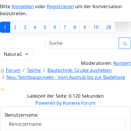
Bitte
Anmelden
oder
Registrieren
um der Konversation
beizutreten.
1
2
3
4
5
6
7
8
9
10
28
Moderatoren:
Norbert
Forum
Teiche
Bautechnik: Grube ausheben
Neu: Teichbauprojekt - Vom Aushub bis zur Badehose
Ladezeit der Seite: 0.120 Sekunden
Powered by
Kunena Forum
Benutzername