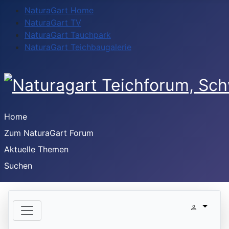
NaturaGart Home
NaturaGart TV
NaturaGart Tauchpark
NaturaGart Teichbaugalerie
Home
Zum NaturaGart Forum
Aktuelle Themen
Suchen