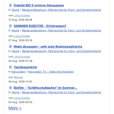
Dolphin BIO S externe Absaugung
In
Teiche
/
Wasseraufbereitung, Filtertechnik für Fisch- und Schwimmteiche
von
Lohschneider
10 Aug. 2026 06:38
SKIMMER ROBOTER - Erfahrungen?
In
Teiche
/
Wasseraufbereitung, Filtertechnik für Fisch- und Schwimmteiche
von
Lohschneider
07 Aug. 2026 05:18
Mulm absaugen - sehr gute Bodensaugbürste
In
Teiche
/
Wasseraufbereitung, Filtertechnik für Fisch- und Schwimmteiche
von
Lohschneider
05 Aug. 2026 07:36
Teichbaumörtel
In
NaturaGart
/
NaturaGart TV - Video Informationen
von
lj80uwe
04 Aug. 2026 14:25
Biofilm - "Schlittschuhlaufen" im Sommer...
In
Teiche
/
Wasseraufbereitung, Filtertechnik für Fisch- und Schwimmteiche
von
Lohschneider
03 Aug. 2026 05:55
Mehr »