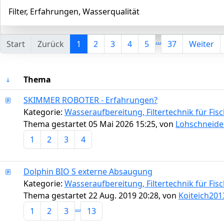
Filter, Erfahrungen, Wasserqualität
...
Start
Zurück
1
2
3
4
5
37
Weiter
Thema
SKIMMER ROBOTER - Erfahrungen?
Kategorie:
Wasseraufbereitung, Filtertechnik für Fi
Thema gestartet 05 Mai 2026 15:25, von
Lohschneide
1
2
3
4
Dolphin BIO S externe Absaugung
Kategorie:
Wasseraufbereitung, Filtertechnik für Fi
Thema gestartet 22 Aug. 2019 20:28, von
Koiteich201
...
1
2
3
13