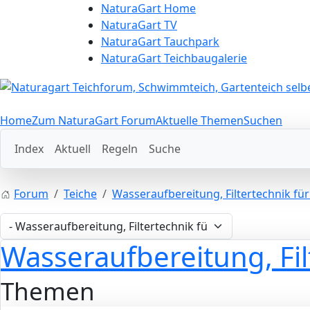
NaturaGart Home
NaturaGart TV
NaturaGart Tauchpark
NaturaGart Teichbaugalerie
Home
Zum NaturaGart Forum
Aktuelle Themen
Suchen
Index
Aktuell
Regeln
Suche
Forum
Teiche
Wasseraufbereitung, Filtertechnik fü
Wasseraufbereitung, Fi
Themen