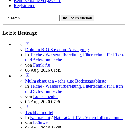
Benutzername vergessen?
Registrieren
Letzte Beiträge
Dolphin BIO S externe Absaugung
In
Teiche
/
Wasseraufbereitung, Filtertechnik für Fisch-
und Schwimmteiche
von
Frank Au.
06 Aug. 2026 01:45
Mulm absaugen - sehr gute Bodensaugbürste
In
Teiche
/
Wasseraufbereitung, Filtertechnik für Fisch-
und Schwimmteiche
von
Lohschneider
05 Aug. 2026 07:36
Teichbaumörtel
In
NaturaGart
/
NaturaGart TV - Video Informationen
von
lj80uwe
04 Aug. 2026 14:25