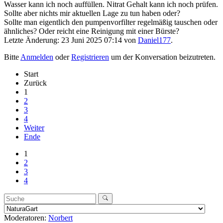
Wasser kann ich noch auffüllen. Nitrat Gehalt kann ich noch prüfen.
Sollte aber nichts mir aktuellen Lage zu tun haben oder?
Sollte man eigentlich den pumpenvorfilter regelmäßig tauschen oder
ähnliches? Oder reicht eine Reinigung mit einer Bürste?
Letzte Änderung: 23 Juni 2025 07:14 von
Daniel177
.
Bitte
Anmelden
oder
Registrieren
um der Konversation beizutreten.
Start
Zurück
1
2
3
4
Weiter
Ende
1
2
3
4
Moderatoren:
Norbert