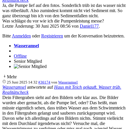
Realitätscheck
Ja, die Pumpe lief auf den fotos. Sonderlich trüb ist das wasser nicht
was rüberläuft. Also zumindest kommt nicht viel Sediment mit. So
ganz überzeugt bin ich von den Sedimentfallen nicht.
Was schlägst du vor wie ich die Pumpenleistung messe?
Letzte Änderung: 30 Juni 2025 08:56 von
Daniel177
.
Bitte
Anmelden
oder
Registrieren
um der Konversation beizutreten.
Wasseramsel
Offline
Senior Mitglied
Mehr
25 Juni 2025 14:32
#36174
von
Wasseramsel
Wasseramsel
antwortete auf
Haus mit Teich gekauft. Wasser trüb.
Realitätscheck
Dein Filtergraben sieht auf den Bildern sehr klar aus. Die Bilder
wurden aber gemacht, als die Pumpe lief, oder? Das heißt, man
müsste eigentlich sehen, dass trübes Wasser aus dem Schwimmteich
in den Filtergraben gelangt und sauberes zurückgepumpt wird.
Davon sehe ich allerdings auf den Bildern nichts. Stimmt vielleicht
mit dem Durchlauf irgendetwas nicht? Versuche mal, die
Wasserströmung zu verfolgen oder miss mal nach, wieviel Wasser