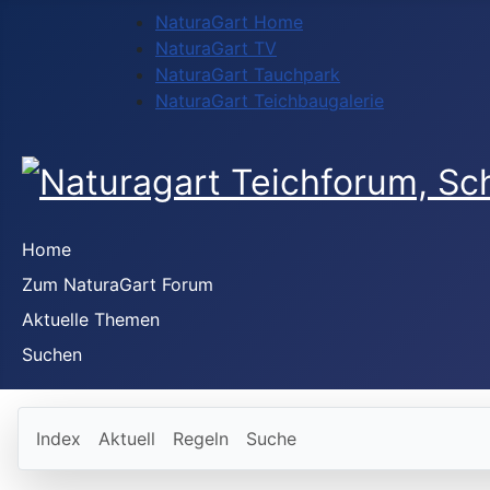
NaturaGart Home
NaturaGart TV
NaturaGart Tauchpark
NaturaGart Teichbaugalerie
Home
Zum NaturaGart Forum
Aktuelle Themen
Suchen
Index
Aktuell
Regeln
Suche