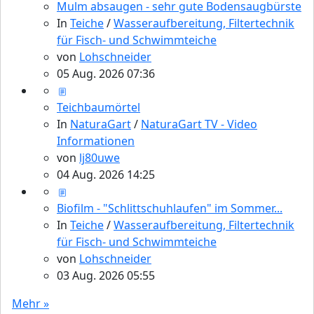
Mulm absaugen - sehr gute Bodensaugbürste
In
Teiche
/
Wasseraufbereitung, Filtertechnik
für Fisch- und Schwimmteiche
von
Lohschneider
05 Aug. 2026 07:36
Teichbaumörtel
In
NaturaGart
/
NaturaGart TV - Video
Informationen
von
lj80uwe
04 Aug. 2026 14:25
Biofilm - "Schlittschuhlaufen" im Sommer...
In
Teiche
/
Wasseraufbereitung, Filtertechnik
für Fisch- und Schwimmteiche
von
Lohschneider
03 Aug. 2026 05:55
Mehr »