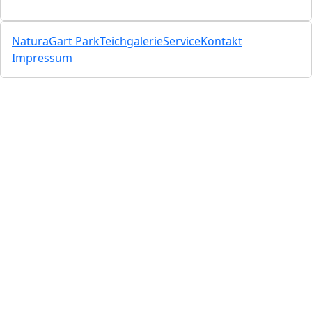
NaturaGart Park
Teichgalerie
Service
Kontakt
Impressum