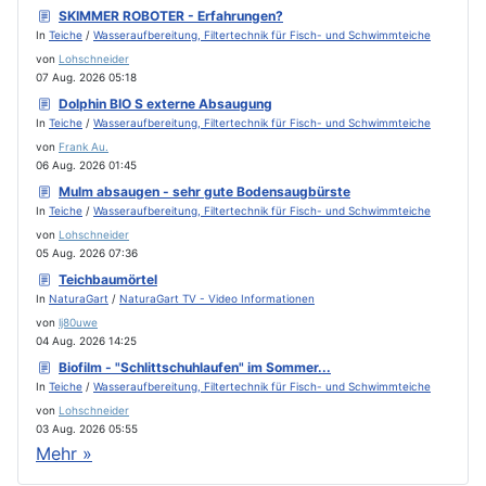
SKIMMER ROBOTER - Erfahrungen?
In
Teiche
/
Wasseraufbereitung, Filtertechnik für Fisch- und Schwimmteiche
von
Lohschneider
07 Aug. 2026 05:18
Dolphin BIO S externe Absaugung
In
Teiche
/
Wasseraufbereitung, Filtertechnik für Fisch- und Schwimmteiche
von
Frank Au.
06 Aug. 2026 01:45
Mulm absaugen - sehr gute Bodensaugbürste
In
Teiche
/
Wasseraufbereitung, Filtertechnik für Fisch- und Schwimmteiche
von
Lohschneider
05 Aug. 2026 07:36
Teichbaumörtel
In
NaturaGart
/
NaturaGart TV - Video Informationen
von
lj80uwe
04 Aug. 2026 14:25
Biofilm - "Schlittschuhlaufen" im Sommer...
In
Teiche
/
Wasseraufbereitung, Filtertechnik für Fisch- und Schwimmteiche
von
Lohschneider
03 Aug. 2026 05:55
Mehr »