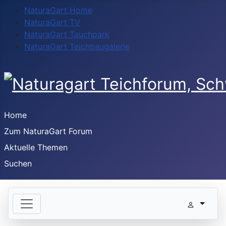
NaturaGart Home
NaturaGart TV
NaturaGart Tauchpark
NaturaGart Teichbaugalerie
Home
Zum NaturaGart Forum
Aktuelle Themen
Suchen