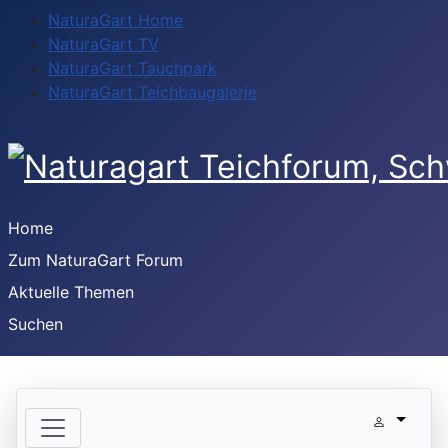
NaturaGart Home
NaturaGart TV
NaturaGart Tauchpark
NaturaGart Teichbaugalerie
Home
Zum NaturaGart Forum
Aktuelle Themen
Suchen