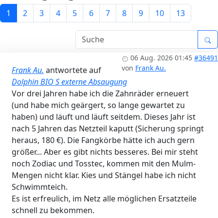
1
2
3
4
5
6
7
8
9
10
13
06 Aug. 2026 01:45
#36491
von
Frank Au.
Frank Au.
antwortete auf
Dolphin BIO S externe Absaugung
Vor drei Jahren habe ich die Zahnräder erneuert
(und habe mich geärgert, so lange gewartet zu
haben) und läuft und läuft seitdem. Dieses Jahr ist
nach 5 Jahren das Netzteil kaputt (Sicherung springt
heraus, 180 €). Die Fangkörbe hätte ich auch gern
größer... Aber es gibt nichts besseres. Bei mir steht
noch Zodiac und Tosstec, kommen mit den Mulm-
Mengen nicht klar. Kies und Stängel habe ich nicht
Schwimmteich.
Es ist erfreulich, im Netz alle möglichen Ersatzteile
schnell zu bekommen.