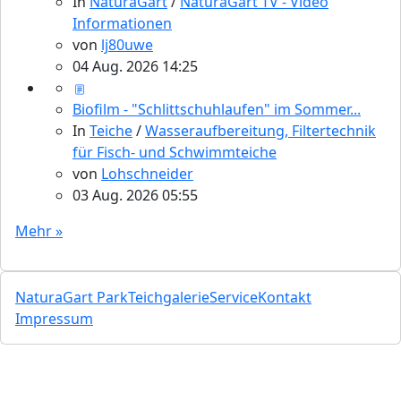
In
NaturaGart
/
NaturaGart TV - Video
Informationen
von
lj80uwe
04 Aug. 2026 14:25
Biofilm - "Schlittschuhlaufen" im Sommer...
In
Teiche
/
Wasseraufbereitung, Filtertechnik
für Fisch- und Schwimmteiche
von
Lohschneider
03 Aug. 2026 05:55
Mehr »
NaturaGart Park
Teichgalerie
Service
Kontakt
Impressum