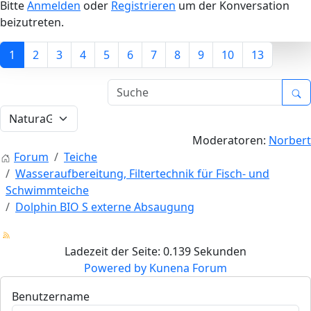
Bitte
Anmelden
oder
Registrieren
um der Konversation
beizutreten.
1
2
3
4
5
6
7
8
9
10
13
Moderatoren:
Norbert
Forum
Teiche
Wasseraufbereitung, Filtertechnik für Fisch- und
Schwimmteiche
Dolphin BIO S externe Absaugung
Ladezeit der Seite: 0.139 Sekunden
Powered by
Kunena Forum
Benutzername