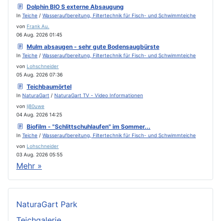
Dolphin BIO S externe Absaugung
In
Teiche
/
Wasseraufbereitung, Filtertechnik für Fisch- und Schwimmteiche
von
Frank Au.
06 Aug. 2026 01:45
Mulm absaugen - sehr gute Bodensaugbürste
In
Teiche
/
Wasseraufbereitung, Filtertechnik für Fisch- und Schwimmteiche
von
Lohschneider
05 Aug. 2026 07:36
Teichbaumörtel
In
NaturaGart
/
NaturaGart TV - Video Informationen
von
lj80uwe
04 Aug. 2026 14:25
Biofilm - "Schlittschuhlaufen" im Sommer...
In
Teiche
/
Wasseraufbereitung, Filtertechnik für Fisch- und Schwimmteiche
von
Lohschneider
03 Aug. 2026 05:55
Mehr »
NaturaGart Park
Teichgalerie