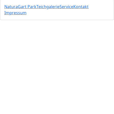
NaturaGart Park
Teichgalerie
Service
Kontakt
Impressum