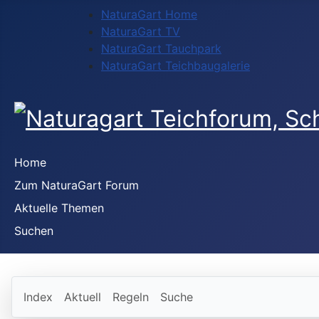
NaturaGart Home
NaturaGart TV
NaturaGart Tauchpark
NaturaGart Teichbaugalerie
Home
Zum NaturaGart Forum
Aktuelle Themen
Suchen
Index
Aktuell
Regeln
Suche