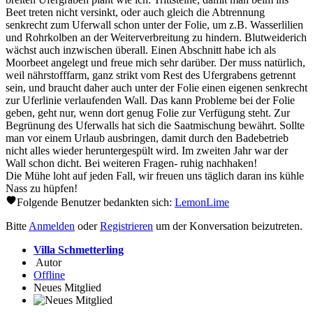
Beet treten nicht versinkt, oder auch gleich die Abtrennung
senkrecht zum Uferwall schon unter der Folie, um z.B. Wasserlilien
und Rohrkolben an der Weiterverbreitung zu hindern. Blutweiderich
wächst auch inzwischen überall. Einen Abschnitt habe ich als
Moorbeet angelegt und freue mich sehr darüber. Der muss natürlich,
weil nährstofffarm, ganz strikt vom Rest des Ufergrabens getrennt
sein, und braucht daher auch unter der Folie einen eigenen senkrecht
zur Uferlinie verlaufenden Wall. Das kann Probleme bei der Folie
geben, geht nur, wenn dort genug Folie zur Verfügung steht. Zur
Begrünung des Uferwalls hat sich die Saatmischung bewährt. Sollte
man vor einem Urlaub ausbringen, damit durch den Badebetrieb
nicht alles wieder heruntergespült wird. Im zweiten Jahr war der
Wall schon dicht. Bei weiteren Fragen- ruhig nachhaken!
Die Mühe loht auf jeden Fall, wir freuen uns täglich daran ins kühle
Nass zu hüpfen!
Folgende Benutzer bedankten sich:
LemonLime
Bitte
Anmelden
oder
Registrieren
um der Konversation beizutreten.
Villa Schmetterling
Autor
Offline
Neues Mitglied