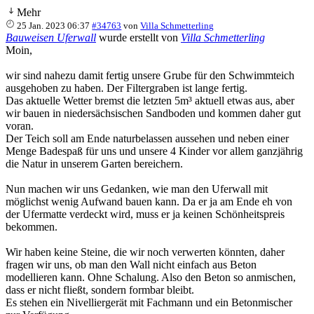
Mehr
25 Jan. 2023 06:37
#34763
von
Villa Schmetterling
Bauweisen Uferwall
wurde erstellt von
Villa Schmetterling
Moin,
wir sind nahezu damit fertig unsere Grube für den Schwimmteich
ausgehoben zu haben. Der Filtergraben ist lange fertig.
Das aktuelle Wetter bremst die letzten 5m³ aktuell etwas aus, aber
wir bauen in niedersächsischen Sandboden und kommen daher gut
voran.
Der Teich soll am Ende naturbelassen aussehen und neben einer
Menge Badespaß für uns und unsere 4 Kinder vor allem ganzjährig
die Natur in unserem Garten bereichern.
Nun machen wir uns Gedanken, wie man den Uferwall mit
möglichst wenig Aufwand bauen kann. Da er ja am Ende eh von
der Ufermatte verdeckt wird, muss er ja keinen Schönheitspreis
bekommen.
Wir haben keine Steine, die wir noch verwerten könnten, daher
fragen wir uns, ob man den Wall nicht einfach aus Beton
modellieren kann. Ohne Schalung. Also den Beton so anmischen,
dass er nicht fließt, sondern formbar bleibt.
Es stehen ein Nivelliergerät mit Fachmann und ein Betonmischer