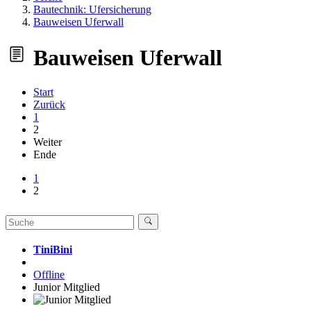
Bautechnik: Ufersicherung
Bauweisen Uferwall
Bauweisen Uferwall
Start
Zurück
1
2
Weiter
Ende
1
2
TiniBini
Offline
Junior Mitglied