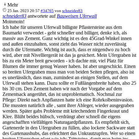
Mehr
25 Jan. 2023 20:57
#34765
von
schneider83
schneider83
antwortete auf
Bauweisen Uferwall
Moinmoin!
Ich habe für unseren Uferwall billigste Pflastersteine aus dem
Baumarkt verwendet - geht schneller und billiger, denke ich, als
massiv aus Zement. Ganz wichtig ist es den 45Grad-Winkel innen
und außen einzuhalten, sonst zieht das Wasser nicht zuverlässig
durch die Ufermatte. Wichtig ist auch, dass er nirgendwo zu hoch
wird, aber mit Nivelliergerät ist das ja gesichert. Mein Ufergraben ist
bis zu ein Meter breit geworden - ich dachte mir, viel Platz für
Blumen die immer genug Wasser haben. Ist aber ungeschickt. Einen
so breiten Ufergraben muss man von beiden Seiten pflegen, also ist
es unerlässlich, dass man, zumindest an einigen Stellen, auf dem
Uferwall stehen kann. Dazu sollte er Fußlängenbreite haben, also 25
bis 30 cm. Den Zement haben wir nach der Vorgabe auf dem
Zementsack angerührt, das ist unproblematisch. Nochmal zur
Pflege: Direkt nach Anpflanzen hatte ich eine Rohrkolbeninvasion.
Die mussten natürlich alle , samt ihrer Ableger, wieder ausgegraben
werden. Später gabs Probleme mit kriechendem Fingerkraut und
Klee. Blüht beides hübsch, verdrängt aber schnell die eigens
angeschafften vielfältigen Naturagardpflanzen. Es empfiehlt sich,
Gartenerde in den Ufergraben zu füllen, also lockere Sackware statt
des Gartenaushubs, das erleichtert das Unkrautzupfen. Wer so einen
breiten Ufergraben plant wie ich: Trittsteine, damit man beim ins