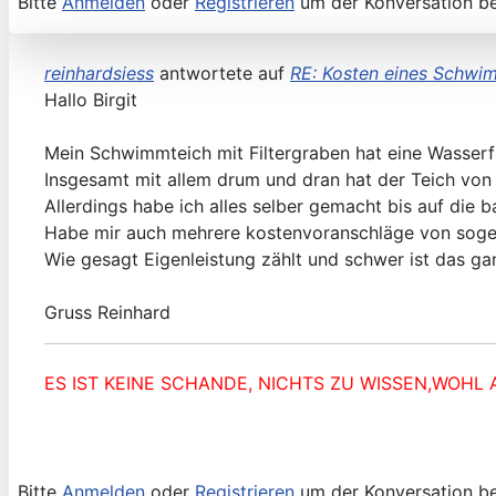
Bitte
Anmelden
oder
Registrieren
um der Konversation be
reinhardsiess
antwortete auf
RE: Kosten eines Schwi
Hallo Birgit
Mein Schwimmteich mit Filtergraben hat eine Wasserf
Insgesamt mit allem drum und dran hat der Teich von
Allerdings habe ich alles selber gemacht bis auf die 
Habe mir auch mehrere kostenvoranschläge von soge
Wie gesagt Eigenleistung zählt und schwer ist das gan
Gruss Reinhard
ES IST KEINE SCHANDE, NICHTS ZU WISSEN,WOHL 
Bitte
Anmelden
oder
Registrieren
um der Konversation be