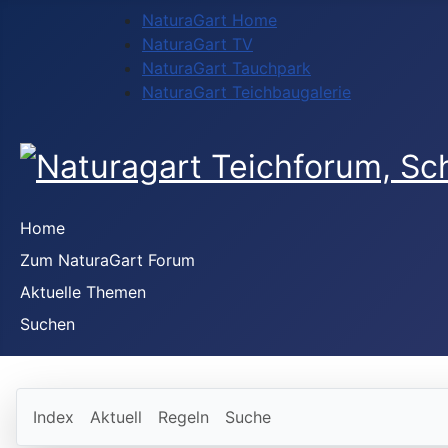
NaturaGart Home
NaturaGart TV
NaturaGart Tauchpark
NaturaGart Teichbaugalerie
Home
Zum NaturaGart Forum
Aktuelle Themen
Suchen
Index
Aktuell
Regeln
Suche