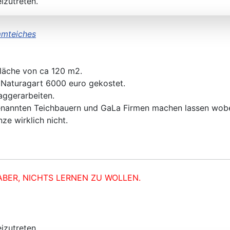
izutreten.
mmteiches
läche von ca 120 m2.
 Naturagart 6000 euro gekostet.
baggerarbeiten.
nannten Teichbauern und GaLa Firmen machen lassen wobe
ze wirklich nicht.
ABER, NICHTS LERNEN ZU WOLLEN.
izutreten.