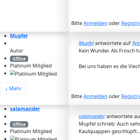
Bitte
Anmelden
oder
Registr
Mupfel
Mupfel
antwortete auf
Tei
Autor
Kein Wunder. Als Frosch h
Offline
Platinum Mitglied
Bei uns haben es die Viec
Mehr
Bitte
Anmelden
oder
Registr
salamander
salamander
antwortete a
Mupfel schrieb: Auch sehr
Offline
Kaulquappen geschlüpft..
Platinum Mitglied