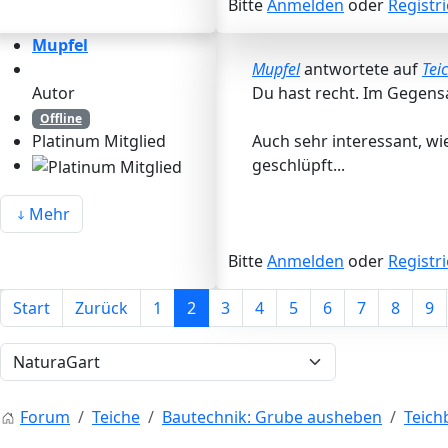
Bitte
Anmelden
oder
Registr
Mupfel
Mupfel
antwortete auf
Tei
Autor
Du hast recht. Im Gegensa
Offline
Auch sehr interessant, w
Platinum Mitglied
geschlüpft...
Mehr
Bitte
Anmelden
oder
Registr
Start
Zurück
1
2
3
4
5
6
7
8
9
Forum
Teiche
Bautechnik: Grube ausheben
Teich