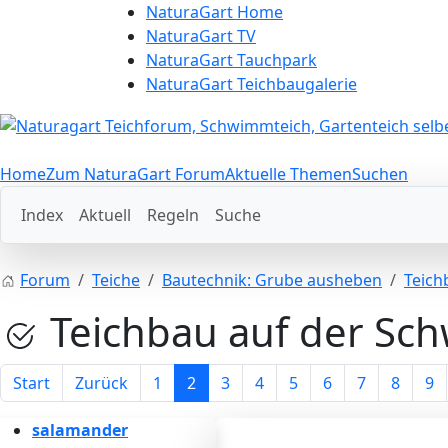
NaturaGart Home
NaturaGart TV
NaturaGart Tauchpark
NaturaGart Teichbaugalerie
Home
Zum NaturaGart Forum
Aktuelle Themen
Suchen
Index
Aktuell
Regeln
Suche
Forum
Teiche
Bautechnik: Grube ausheben
Teich
Teichbau auf der Sch
Start
Zurück
1
2
3
4
5
6
7
8
9
salamander