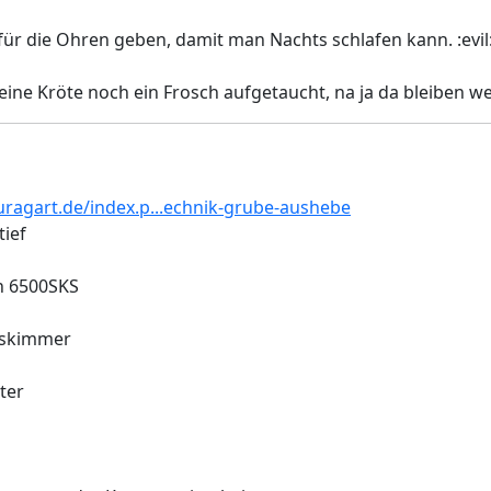
 für die Ohren geben, damit man Nachts schlafen kann. :evil
r eine Kröte noch ein Frosch aufgetaucht, na ja da bleiben w
ragart.de/index.p...echnik-grube-aushebe
tief
n 6500SKS
uskimmer
ter