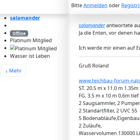
Bitte
Anmelden
oder
Registr
salamander
salamander
antwortete a
Ja die Enten, vor denen ha
Offline
Platinum Mitglied
Ich werde mir einen auf 
Wasser ist Leben
Gruß Roland
Mehr
www.teichbau-forum-natu
ST. 20.5 m x 11.0 m 1.35m 
FG. 3.5 m x 10 m 0,6m tief
2 Saugsammler, 2 Pumpe
2 Standartfilter, 2 UVC 55
5 Bodenabläufe,Eigenba
2 Zuläufe,
Wasservolumen 130000 Li