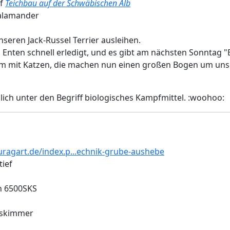
uf
Teichbau auf der Schwäbischen Alb
Salamander
nseren Jack-Russel Terrier ausleihen.
 Enten schnell erledigt, und es gibt am nächsten Sonntag 
lem mit Katzen, die machen nun einen großen Bogen um un
lich unter den Begriff biologisches Kampfmittel. :woohoo:
ragart.de/index.p...echnik-grube-aushebe
tief
n 6500SKS
uskimmer