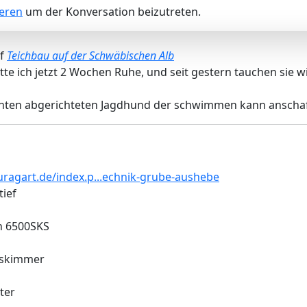
ieren
um der Konversation beizutreten.
uf
Teichbau auf der Schwäbischen Alb
tte ich jetzt 2 Wochen Ruhe, und seit gestern tauchen sie w
Enten abgerichteten Jagdhund der schwimmen kann anschaf
ragart.de/index.p...echnik-grube-aushebe
tief
n 6500SKS
uskimmer
ter