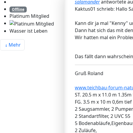
salamander
antwortete a
Kaktus01 schrieb: Hallo 
Offline
Platinum Mitglied
Kann dir ja mal "Kenny" u
Dann hat sich das mit den
Wasser ist Leben
Wir hatten mal ein Prob
Mehr
Das fällt dann wahrschein
Gruß Roland
www.teichbau-forum-natu
ST. 20.5 m x 11.0 m 1.35m 
FG. 3.5 m x 10 m 0,6m tief
2 Saugsammler, 2 Pumpe
2 Standartfilter, 2 UVC 55
5 Bodenabläufe,Eigenba
2 Zuläufe,