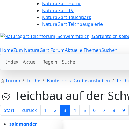
NaturaGart Home
NaturaGart TV
NaturaGart Tauchpark
NaturaGart Teichbaugalerie
Home
Zum NaturaGart Forum
Aktuelle Themen
Suchen
Index
Aktuell
Regeln
Suche
Forum
Teiche
Bautechnik: Grube ausheben
Teich
Teichbau auf der Sch
Start
Zurück
1
2
3
4
5
6
7
8
9
salamander