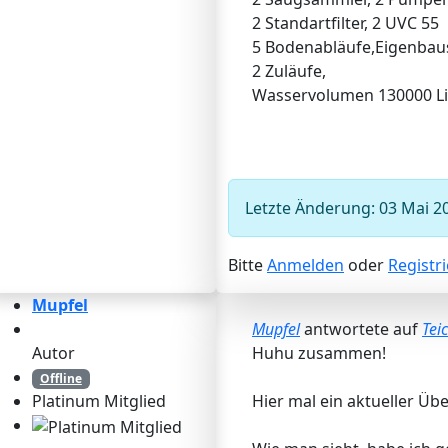
2 Standartfilter, 2 UVC 55
5 Bodenabläufe,Eigenba
2 Zuläufe,
Wasservolumen 130000 Li
Letzte Änderung: 03 Mai 2
Bitte
Anmelden
oder
Registr
Mupfel
Mupfel
antwortete auf
Tei
Autor
Huhu zusammen!
Offline
Hier mal ein aktueller Übe
Platinum Mitglied