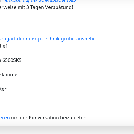
uf
Teichbau auf der Schwäbischen Alb
rweise mit 3 Tagen Verspätung!
ragart.de/index.p...echnik-grube-aushebe
tief
n 6500SKS
uskimmer
ter
ieren
um der Konversation beizutreten.