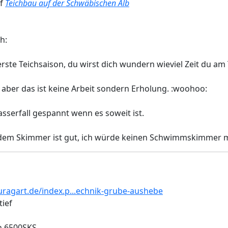
uf
Teichbau auf der Schwäbischen Alb
h:
 erste Teichsaison, du wirst dich wundern wieviel Zeit du am 
 aber das ist keine Arbeit sondern Erholung. :woohoo:
asserfall gespannt wenn es soweit ist.
dem Skimmer ist gut, ich würde keinen Schwimmskimmer me
ragart.de/index.p...echnik-grube-aushebe
tief
n 6500SKS