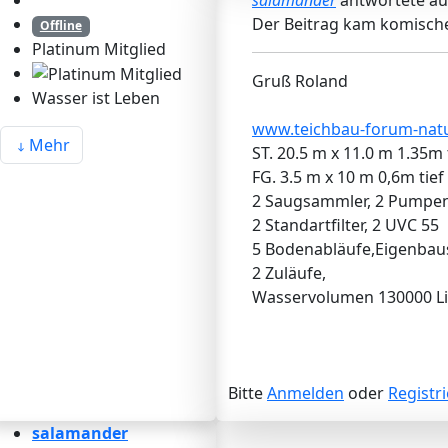
salamander
antwortete a
Der Beitrag kam komische
Offline
Platinum Mitglied
Gruß Roland
Wasser ist Leben
www.teichbau-forum-natu
Mehr
ST. 20.5 m x 11.0 m 1.35m 
FG. 3.5 m x 10 m 0,6m tief
2 Saugsammler, 2 Pumpe
2 Standartfilter, 2 UVC 55
5 Bodenabläufe,Eigenba
2 Zuläufe,
Wasservolumen 130000 Li
Bitte
Anmelden
oder
Registr
salamander