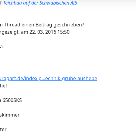
uf
Teichbau auf der Schwäbischen Alb
m Thread einen Beitrag geschrieben?
ngezeigt, am 22. 03. 2016 15:50
a.
ragart.de/index.p...echnik-grube-aushebe
tief
n 6500SKS
uskimmer
ter