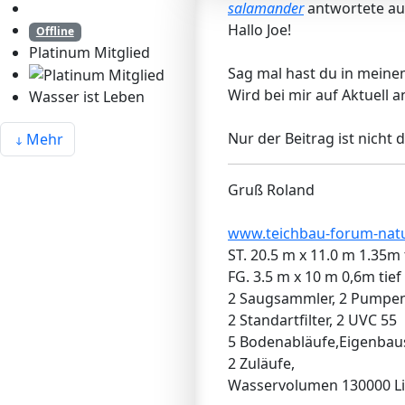
salamander
antwortete a
Hallo Joe!
Offline
Platinum Mitglied
Sag mal hast du in meine
Wird bei mir auf Aktuell a
Wasser ist Leben
Nur der Beitrag ist nicht d
Mehr
Gruß Roland
www.teichbau-forum-natu
ST. 20.5 m x 11.0 m 1.35m 
FG. 3.5 m x 10 m 0,6m tief
2 Saugsammler, 2 Pumpe
2 Standartfilter, 2 UVC 55
5 Bodenabläufe,Eigenba
2 Zuläufe,
Wasservolumen 130000 Li