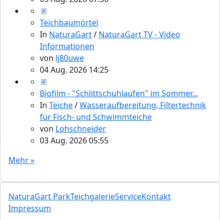
Teichbaumörtel
In
NaturaGart
/
NaturaGart TV - Video
Informationen
von
lj80uwe
04 Aug. 2026 14:25
Biofilm - "Schlittschuhlaufen" im Sommer...
In
Teiche
/
Wasseraufbereitung, Filtertechnik
für Fisch- und Schwimmteiche
von
Lohschneider
03 Aug. 2026 05:55
Mehr »
NaturaGart Park
Teichgalerie
Service
Kontakt
Impressum