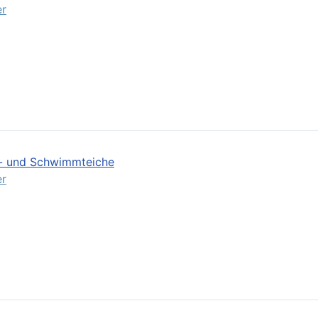
er
ch- und Schwimmteiche
er