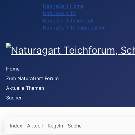
NaturaGart Home
NaturaGart TV
NaturaGart Tauchpark
NaturaGart Teichbaugalerie
Home
Zum NaturaGart Forum
Aktuelle Themen
Suchen
Index
Aktuell
Regeln
Suche