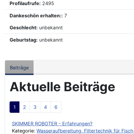
Profilaufrufe:
2495
Dankeschön erhalten::
7
Geschlecht:
unbekannt
Geburtstag:
unbekannt
Beiträge
Aktuelle Beiträge
1
2
3
4
6
SKIMMER ROBOTER - Erfahrungen?
Kategorie:
Wasseraufbereitung, Filtertechnik für Fis